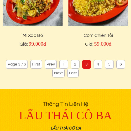
Mì Xào Bò
Cơm Chiên Tỏi
99.000đ
59.000đ
Giá:
Giá:
Page 3 / 6
First
Prev
1
2
3
4
5
6
Next
Last
Thông Tin Liên Hệ
LẨU THÁI CÔ BA
LẨU THÁI CÔ BA