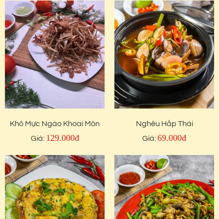
Khô Mực Ngào Khoai Môn
Nghêu Hấp Thái
129.000đ
69.000đ
Giá:
Giá: