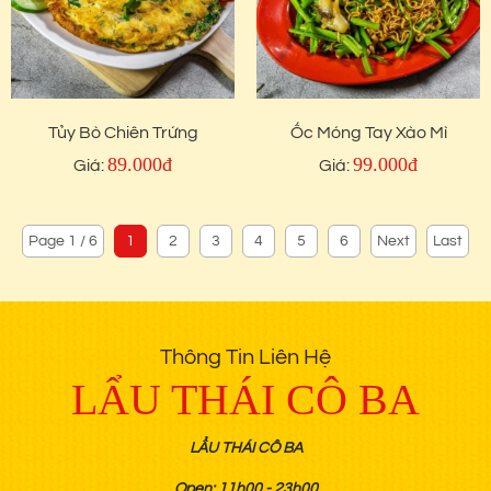
Tủy Bò Chiên Trứng
Ốc Móng Tay Xào Mì
89.000đ
99.000đ
Giá:
Giá:
Page 1 / 6
1
2
3
4
5
6
Next
Last
Thông Tin Liên Hệ
LẨU THÁI CÔ BA
LẨU THÁI CÔ BA
Open: 11h00 - 23h00